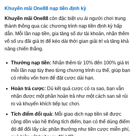
Khuyến mãi One88 nạp tiền định kỳ
Khuyến mãi One88
còn đặc biệt ưu ái người chơi trung
thành thông qua các chương trình nạp tiền định kỳ hấp
dẫn. Mỗi lần nạp tiền, gia tăng số dư tài khoản, nhận thêm
vô số ưu đãi giá trị để kéo dài thời gian giải trí và tăng khả
năng chiến thắng.
Thưởng nạp tiền:
Nhận thêm từ 10% đến 100% giá trị
mỗi lần nạp tùy theo từng chương trình cụ thể, giúp bạn
có nhiều vốn hơn để đặt cược dài hạn.
Hoàn trả cược:
Dù kết quả cược có ra sao, bạn vẫn
nhận được một phần hoàn trả như một cách san sẻ rủi
ro và khuyến khích tiếp tục chơi.
Tích điểm đổi quà:
Mỗi giao dịch nạp tiền sẽ được
cộng dồn vào hệ thống tích điểm, bạn có thể dùng điểm
đó để đổi lấy các phần thưởng như tiền cược miễn phí,