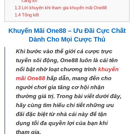
càng lời
1.3
Lời khuyên khi tham gia khuyến mãi One88
1.4
Tổng kết
Khuyến Mãi One88 – Ưu Đãi Cực Chất
Dành Cho Mọi Cược Thủ
Khi bước vào thế giới cá cược trực
tuyến sôi động, One88 luôn là cái tên
nổi bật nhờ loạt chương trình
khuyến
mãi One88
hấp dẫn, mang đến cho
người chơi gia tăng cơ hội nhận
thưởng giá trị. Trong bài viết dưới đây,
hãy cùng tìm hiểu chi tiết những ưu
đãi đặc biệt từ nhà cái này để tận
dụng tối đa quyền lợi của bạn khi
tham gia.