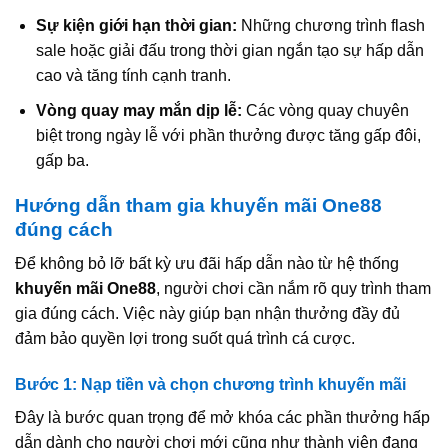
Sự kiện giới hạn thời gian:
Những chương trình flash
sale hoặc giải đấu trong thời gian ngắn tạo sự hấp dẫn
cao và tăng tính cạnh tranh.
Vòng quay may mắn dịp lễ:
Các vòng quay chuyên
biệt trong ngày lễ với phần thưởng được tăng gấp đôi,
gấp ba.
Hướng dẫn tham gia khuyến mãi One88
đúng cách
Để không bỏ lỡ bất kỳ ưu đãi hấp dẫn nào từ hệ thống
khuyến mãi One88
, người chơi cần nắm rõ quy trình tham
gia đúng cách. Việc này giúp bạn nhận thưởng đầy đủ
đảm bảo quyền lợi trong suốt quá trình cá cược.
Bước 1: Nạp tiền và chọn chương trình khuyến mãi
Đây là bước quan trọng để mở khóa các phần thưởng hấp
dẫn dành cho người chơi mới cũng như thành viên đang