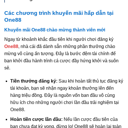
Các chương trình khuyến mãi hấp dẫn tại
One88
Khuyến mãi One88 chào mừng thành viên mới
Ngay từ khoảnh khắc đầu tiên khi người chơi đăng ký
One88
, nhà cái đã dành sẵn những phần thưởng chào
mừng vô cùng ấn tượng. Đây là bước đệm tài chính để
bạn khởi đầu hành trình cá cược đầy hứng khởi và suôn
sẻ.
Tiền thưởng đăng ký:
Sau khi hoàn tất thủ tục đăng ký
tài khoản, bạn sẽ nhận ngay khoản thưởng lên đến
hàng triệu đồng. Đây là nguồn vốn ban đầu vô cùng
hữu ích cho những người chơi lần đầu trải nghiệm tại
One88.
Hoàn tiền cược lần đầu:
Nếu lần cược đầu tiên của
bạn chưa đạt kỳ vọng, đừng lo! One88 sẽ hoàn lại toàn