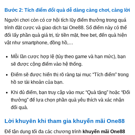
Bước 2: Tích điểm đổi quà dễ dàng càng chơi, càng lời
Người chơi còn có cơ hội tích lũy điểm thưởng trong quá
trình đặt cược và giao dịch tại One88. Số điểm này có thể
đổi lấy phần quà giá trị, từ tiền mặt, free bet, đến quà hiện
vật như smartphone, đồng hồ,…
Mỗi lần cược hợp lệ (tùy theo game và hạn mức), bạn
sẽ được cộng điểm vào hệ thống.
Điểm sẽ được hiển thị rõ ràng tại mục “Tích điểm” trong
hồ sơ tài khoản của bạn.
Khi đủ điểm, bạn truy cập vào mục “Quà tặng” hoặc “Đổi
thưởng” để lựa chọn phần quà yêu thích và xác nhận
đổi quà.
Lời khuyên khi tham gia khuyến mãi One88
Để tận dụng tối đa các chương trình
khuyến mãi One88