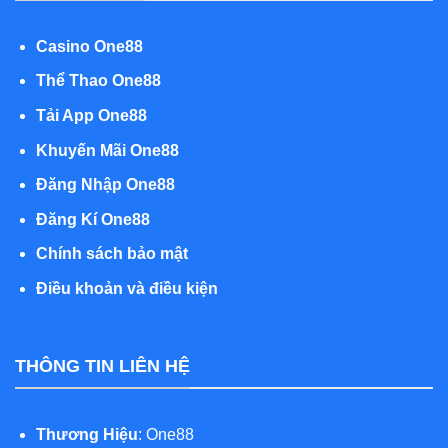
Casino One88
Thể Thao One88
Tải App One88
Khuyến Mãi One88
Đăng Nhập One88
Đăng Kí One88
Chính sách bảo mật
Điều khoản và điều kiện
THÔNG TIN LIÊN HỆ
Thương Hiệu
: One88