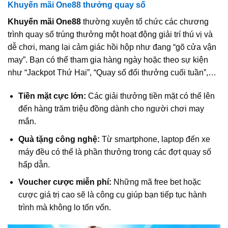
Khuyến mãi One88 thưởng quay số
Khuyến mãi One88
thường xuyên tổ chức các chương
trình quay số trúng thưởng một hoạt động giải trí thú vị và
dễ chơi, mang lại cảm giác hồi hộp như đang “gõ cửa vận
may”. Bạn có thể tham gia hàng ngày hoặc theo sự kiện
như “Jackpot Thứ Hai”, “Quay số đổi thưởng cuối tuần”,…
Tiền mặt cực lớn:
Các giải thưởng tiền mặt có thể lên
đến hàng trăm triệu đồng dành cho người chơi may
mắn.
Quà tặng công nghệ:
Từ smartphone, laptop đến xe
máy đều có thể là phần thưởng trong các đợt quay số
hấp dẫn.
Voucher cược miễn phí:
Những mã free bet hoặc
cược giá trị cao sẽ là công cụ giúp bạn tiếp tục hành
trình mà không lo tốn vốn.