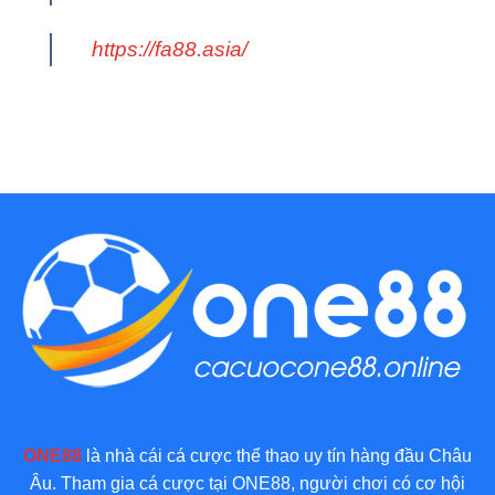
https://fa88.asia/
ONE88
là nhà cái cá cược thể thao uy tín hàng đầu Châu
Âu. Tham gia cá cược tại ONE88, người chơi có cơ hội