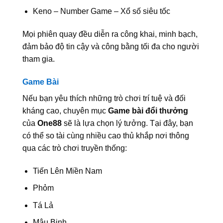
Keno – Number Game – Xổ số siêu tốc
Mọi phiên quay đều diễn ra công khai, minh bạch,
đảm bảo độ tin cậy và công bằng tối đa cho người
tham gia.
Game Bài
Nếu bạn yêu thích những trò chơi trí tuệ và đối
kháng cao, chuyên mục
Game bài đổi thưởng
của
One88
sẽ là lựa chọn lý tưởng. Tại đây, bạn
có thể so tài cùng nhiều cao thủ khắp nơi thông
qua các trò chơi truyền thống:
Tiến Lên Miền Nam
Phỏm
Tá Lả
Mậu Binh