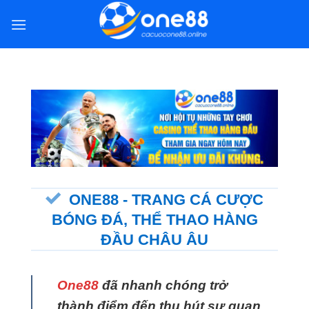
Bỏ
qua
nội
dung
ONE88 - TRANG CÁ CƯỢC
BÓNG ĐÁ, THỂ THAO HÀNG
ĐẦU CHÂU ÂU
One88
đã nhanh chóng trở
thành điểm đến thu hút sự quan