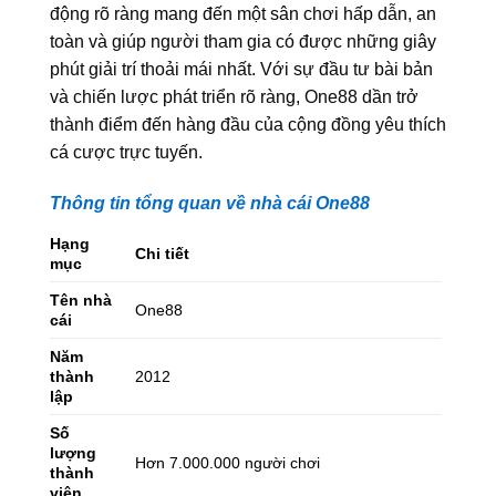
động rõ ràng mang đến một sân chơi hấp dẫn, an
toàn và giúp người tham gia có được những giây
phút giải trí thoải mái nhất. Với sự đầu tư bài bản
và chiến lược phát triển rõ ràng, One88 dần trở
thành điểm đến hàng đầu của cộng đồng yêu thích
cá cược trực tuyến.
Thông tin tổng quan về nhà cái One88
Hạng
Chi tiết
mục
Tên nhà
One88
cái
Năm
thành
2012
lập
Số
lượng
Hơn 7.000.000 người chơi
thành
viên