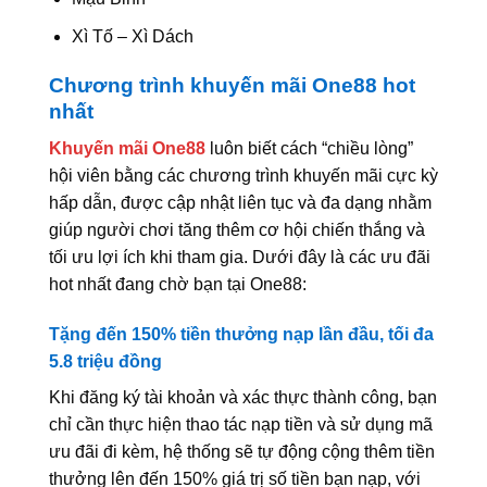
Xì Tố – Xì Dách
Chương trình khuyến mãi One88 hot
nhất
Khuyến mãi One88
luôn biết cách “chiều lòng”
hội viên bằng các chương trình khuyến mãi cực kỳ
hấp dẫn, được cập nhật liên tục và đa dạng nhằm
giúp người chơi tăng thêm cơ hội chiến thắng và
tối ưu lợi ích khi tham gia. Dưới đây là các ưu đãi
hot nhất đang chờ bạn tại One88:
Tặng đến 150% tiền thưởng nạp lần đầu, tối đa
5.8 triệu đồng
Khi đăng ký tài khoản và xác thực thành công, bạn
chỉ cần thực hiện thao tác nạp tiền và sử dụng mã
ưu đãi đi kèm, hệ thống sẽ tự động cộng thêm tiền
thưởng lên đến 150% giá trị số tiền bạn nạp, với