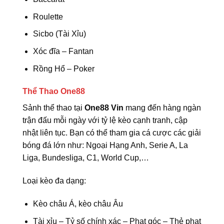
thưởng cực Cạnh Tranh :
Roulette
https://gamemanclub.wiki/
Sicbo (Tài Xỉu)
WIN79 Radio – Cổng game cá cược
Xóc đĩa – Fantan
đổi thưởng xanh chín Top1 VN :
Rồng Hổ – Poker
https://win79.casino/
Thể Thao One88
HIT CLUB – Siêu trang game đổi
Sảnh thể thao tại
One88 Vin
mang đến hàng ngàn
thưởng Top #1 VN :
trận đấu mỗi ngày với tỷ lệ kèo cạnh tranh, cập
nhật liên tục. Bạn có thể tham gia cá cược các giải
https://gamehitclub.life/
bóng đá lớn như: Ngoại Hạng Anh, Serie A, La
Liga, Bundesliga, C1, World Cup,…
Tài Xỉu Online 88 – Top 15 trang
game Tài Xỉu Hot Số #1 2026 :
Loại kèo đa dạng:
https://taixiu.life/
Kèo châu Á, kèo châu Âu
Game Bài Đổi Thưởng 365 | Top
Tài xỉu – Tỷ số chính xác – Phạt góc – Thẻ phạt