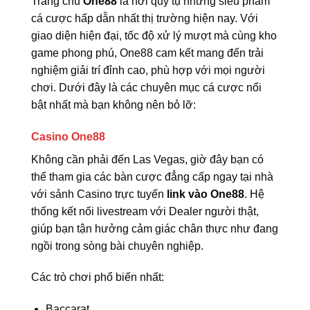
top 1 Châu Mỹ 2026 :
Trang chủ
One88
là nơi quy tụ những siêu phẩm
cá cược hấp dẫn nhất thị trường hiện nay. Với
https://789club.rip/
giao diện hiện đại, tốc độ xử lý mượt mà cùng kho
game phong phú, One88 cam kết mang đến trải
B52 CLUB – Siêu Game Bài Bom
nghiệm giải trí đỉnh cao, phù hợp với mọi người
Tấn B52CLUB | Tải B52 :
chơi. Dưới đây là các chuyên mục cá cược nổi
https://b52club.monster/
bật nhất mà bạn không nên bỏ lỡ:
Casino One88
GO88 – Siêu Thiên Đường Game
Đổi Thưởng | Link Tải GO88 COM :
Không cần phải đến Las Vegas, giờ đây bạn có
thể tham gia các bàn cược đẳng cấp ngay tại nhà
https://go88.limited/
với sảnh Casino trực tuyến
link vào One88
. Hệ
thống kết nối livestream với Dealer người thật,
RIKVIP – Trang Game Bài Tài Phiệt
giúp bạn tận hưởng cảm giác chân thực như đang
Mỹ Top #1 Châu Á :
ngồi trong sòng bài chuyên nghiệp.
https://tairikvip.co/
Các trò chơi phổ biến nhất:
ManClub – Trang game Phái Mạnh,
Baccarat