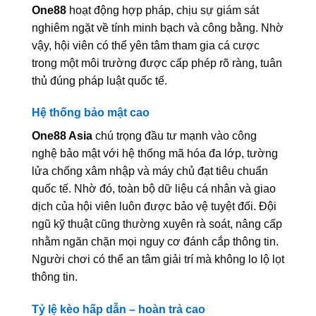
One88
hoạt động hợp pháp, chịu sự giám sát
https://fc88.website/
nghiêm ngặt về tính minh bạch và công bằng. Nhờ
vậy, hội viên có thể yên tâm tham gia cá cược
FC88 – Link Đăng Nhập Nhà cái
trong một môi trường được cấp phép rõ ràng, tuân
FC88 mới nhất 2026 :
thủ đúng pháp luật quốc tế.
https://fc88.store/
Hệ thống bảo mật cao
FC88 – Nhà cái cá cược bóng đá,
One88 Asia
chú trọng đầu tư mạnh vào công
nghệ bảo mật với hệ thống mã hóa đa lớp, tường
game đổi thưởng số 1 VN :
lửa chống xâm nhập và máy chủ đạt tiêu chuẩn
https://fc88.baby/
quốc tế. Nhờ đó, toàn bộ dữ liệu cá nhân và giao
dịch của hội viên luôn được bảo vệ tuyệt đối. Đội
FC88 – Trang chủ siêu nhà cái cá
ngũ kỹ thuật cũng thường xuyên rà soát, nâng cấp
cược thể thao top 1 Châu Á :
nhằm ngăn chặn mọi nguy cơ đánh cắp thông tin.
https://fc88.hair/
Người chơi có thể an tâm giải trí mà không lo lộ lọt
thông tin.
88XENG – Nhà cái top 1 châu á,
Tỷ lệ kèo hấp dẫn – hoàn trả cao