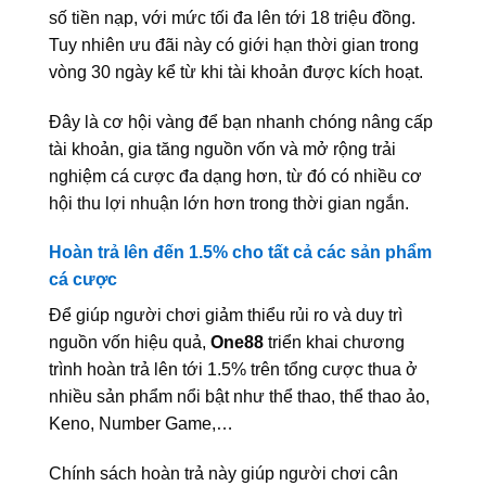
số tiền nạp, với mức tối đa lên tới 18 triệu đồng.
Tuy nhiên ưu đãi này có giới hạn thời gian trong
vòng 30 ngày kể từ khi tài khoản được kích hoạt.
Đây là cơ hội vàng để bạn nhanh chóng nâng cấp
tài khoản, gia tăng nguồn vốn và mở rộng trải
nghiệm cá cược đa dạng hơn, từ đó có nhiều cơ
hội thu lợi nhuận lớn hơn trong thời gian ngắn.
Hoàn trả lên đến 1.5% cho tất cả các sản phẩm
cá cược
Để giúp người chơi giảm thiểu rủi ro và duy trì
nguồn vốn hiệu quả,
One88
triển khai chương
trình hoàn trả lên tới 1.5% trên tổng cược thua ở
nhiều sản phẩm nổi bật như thể thao, thể thao ảo,
Keno, Number Game,…
Chính sách hoàn trả này giúp người chơi cân